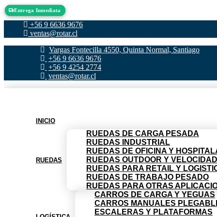
Ir al contenido
Entrega Inmediata
Entrega Inmediata
+56 9 6636 9676
ventas@rotar.cl
Vargas Fontecilla 4550, Quinta Normal, Santiago
+56 9 6636 9676
+56 9 4254 2774
ventas@rotar.cl
INICIO
RUEDAS DE CARGA PESADA
RUEDAS INDUSTRIAL
RUEDAS DE OFICINA Y HOSPITAL
RUEDAS OUTDOOR Y VELOCIDA
RUEDAS
RUEDAS PARA RETAIL Y LOGISTI
RUEDAS DE TRABAJO PESADO
RUEDAS PARA OTRAS APLICACI
CARROS DE CARGA Y YEGUAS
CARROS MANUALES PLEGABL
ESCALERAS Y PLATAFORMAS
LOGÍSTICA