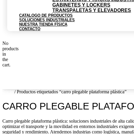
GABINETES Y LOCKERS
TRANSPALETAS Y ELEVADORES
CATALOGO DE PRODUCTOS
SOLUCIONES INDUSTRIALES
NUESTRA TIENDA FÍSICA
CONTACTO
No
products
in
the
cart.
$
0
0
Cart
Inicio
/ Productos etiquetados “carro plegable plataforma plástica”
CARRO PLEGABLE PLATAFO
Carro plegable plataforma plástica: soluciones industriales de alta c
optimizar el transporte y la movilidad en entornos industriales exigent
seguridad y rendimiento. Atendemos industrias como logística, manufa