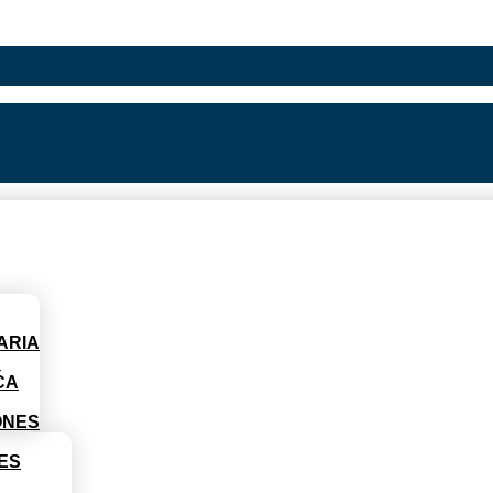
ARIA
D
CA
ONES
ES