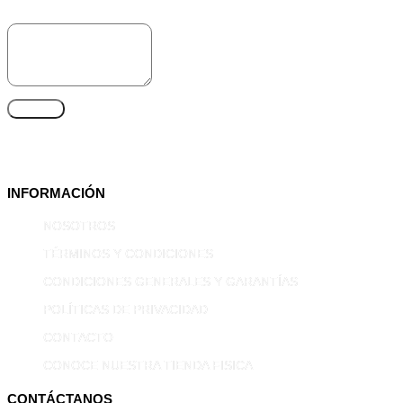
Mensaje
ENVIAR
Linkedin
Facebook-square
Instagram
Whatsapp
INFORMACIÓN
NOSOTROS
TÉRMINOS Y CONDICIONES
CONDICIONES GENERALES Y GARANTÍAS
POLÍTICAS DE PRIVACIDAD
CONTACTO
CONOCE NUESTRA TIENDA FISICA
CONTÁCTANOS