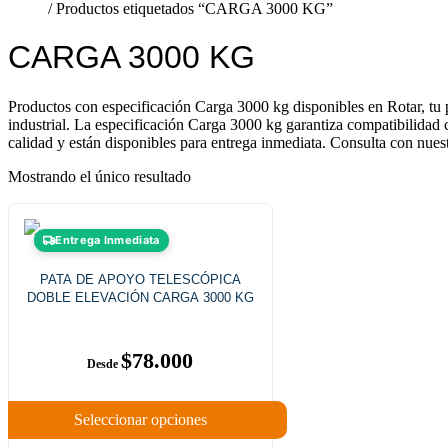
Inicio
/ Productos etiquetados “CARGA 3000 KG”
CARGA 3000 KG
Productos con especificación Carga 3000 kg disponibles en Rotar, tu p
industrial. La especificación Carga 3000 kg garantiza compatibilidad c
calidad y están disponibles para entrega inmediata. Consulta con nuest
Mostrando el único resultado
Este
Entrega Inmediata
producto
tiene
PATA DE APOYO TELESCÓPICA
múltiples
DOBLE ELEVACIÓN CARGA 3000 KG
variantes.
Las
opciones
se
$
78.000
pueden
elegir
en
Seleccionar opciones
la
página