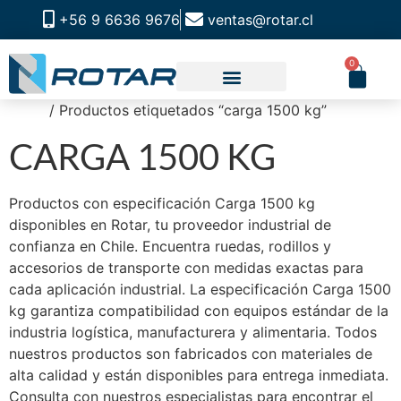
+56 9 6636 9676
ventas@rotar.cl
0
Inicio
/ Productos etiquetados “carga 1500 kg”
CATALOGO DE PRODUCTOS
SOLUCIONES INDUSTRIALES
NUESTRA TIENDA FÍSICA
CARGA 1500 KG
Productos con especificación Carga 1500 kg
disponibles en Rotar, tu proveedor industrial de
confianza en Chile. Encuentra ruedas, rodillos y
accesorios de transporte con medidas exactas para
cada aplicación industrial. La especificación Carga 1500
kg garantiza compatibilidad con equipos estándar de la
industria logística, manufacturera y alimentaria. Todos
nuestros productos son fabricados con materiales de
alta calidad y están disponibles para entrega inmediata.
Consulta con nuestros especialistas para encontrar el