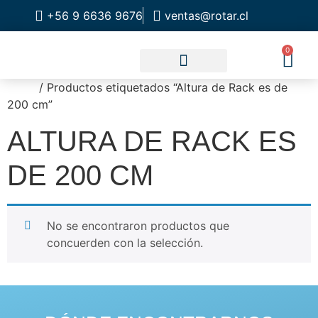
+56 9 6636 9676
ventas@rotar.cl
0
Inicio
/ Productos etiquetados “Altura de Rack es de
CATALOGO DE PRODUCTOS
SOLUCIONES INDUSTRIALES
NUESTRA TIENDA FÍSICA
200 cm”
ALTURA DE RACK ES
DE 200 CM
No se encontraron productos que
concuerden con la selección.