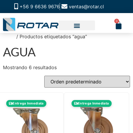
+56 9 6636 9676
ventas@rotar.cl
0
Inicio
/ Productos etiquetados “agua”
CATALOGO DE PRODUCTOS
SOLUCIONES INDUSTRIALES
NUESTRA TIENDA FÍSICA
AGUA
Mostrando 6 resultados
Entrega Inmediata
Entrega Inmediata