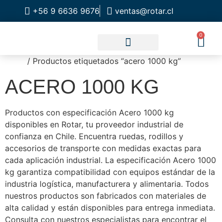
+56 9 6636 9676
ventas@rotar.cl
0
Inicio
/ Productos etiquetados “acero 1000 kg”
CATALOGO DE PRODUCTOS
SOLUCIONES INDUSTRIALES
NUESTRA TIENDA FÍSICA
ACERO 1000 KG
Productos con especificación Acero 1000 kg
disponibles en Rotar, tu proveedor industrial de
confianza en Chile. Encuentra ruedas, rodillos y
accesorios de transporte con medidas exactas para
cada aplicación industrial. La especificación Acero 1000
kg garantiza compatibilidad con equipos estándar de la
industria logística, manufacturera y alimentaria. Todos
nuestros productos son fabricados con materiales de
alta calidad y están disponibles para entrega inmediata.
Consulta con nuestros especialistas para encontrar el