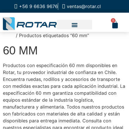
+56 9 6636 9676
ventas@rotar.cl
0
Inicio
/ Productos etiquetados “60 mm”
CATALOGO DE PRODUCTOS
SOLUCIONES INDUSTRIALES
NUESTRA TIENDA FÍSICA
60 MM
Productos con especificación 60 mm disponibles en
Rotar, tu proveedor industrial de confianza en Chile.
Encuentra ruedas, rodillos y accesorios de transporte
con medidas exactas para cada aplicación industrial. La
especificación 60 mm garantiza compatibilidad con
equipos estándar de la industria logística,
manufacturera y alimentaria. Todos nuestros productos
son fabricados con materiales de alta calidad y están
disponibles para entrega inmediata. Consulta con
nuestros especialistas para encontrar el producto ideal