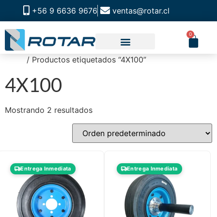
+56 9 6636 9676
ventas@rotar.cl
0
Inicio
/ Productos etiquetados “4X100”
CATALOGO DE PRODUCTOS
SOLUCIONES INDUSTRIALES
NUESTRA TIENDA FÍSICA
4X100
Mostrando 2 resultados
Entrega Inmediata
Entrega Inmediata