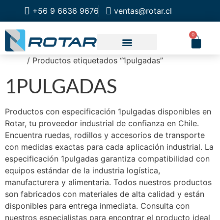
+56 9 6636 9676
ventas@rotar.cl
0
Inicio
/ Productos etiquetados “1pulgadas”
CATALOGO DE PRODUCTOS
SOLUCIONES INDUSTRIALES
NUESTRA TIENDA FÍSICA
1PULGADAS
Productos con especificación 1pulgadas disponibles en
Rotar, tu proveedor industrial de confianza en Chile.
Encuentra ruedas, rodillos y accesorios de transporte
con medidas exactas para cada aplicación industrial. La
especificación 1pulgadas garantiza compatibilidad con
equipos estándar de la industria logística,
manufacturera y alimentaria. Todos nuestros productos
son fabricados con materiales de alta calidad y están
disponibles para entrega inmediata. Consulta con
nuestros especialistas para encontrar el producto ideal