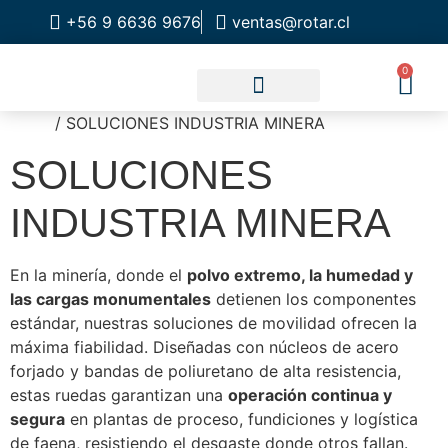
+56 9 6636 9676
ventas@rotar.cl
0
Inicio
/ SOLUCIONES INDUSTRIA MINERA
CATALOGO DE PRODUCTOS
SOLUCIONES INDUSTRIALES
NUESTRA TIENDA FÍSICA
SOLUCIONES
INDUSTRIA MINERA
En la minería, donde el
polvo extremo, la humedad y
las cargas monumentales
detienen los componentes
estándar, nuestras soluciones de movilidad ofrecen la
máxima fiabilidad. Diseñadas con núcleos de acero
forjado y bandas de poliuretano de alta resistencia,
estas ruedas garantizan una
operación continua y
segura
en plantas de proceso, fundiciones y logística
de faena, resistiendo el desgaste donde otros fallan.