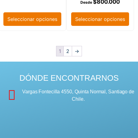
$
800.000
Seleccionar opciones
Seleccionar opciones
1
2
→
DÓNDE ENCONTRARNOS
Vargas Fontecilla 4550, Quinta Normal, Santiago de
Chile.