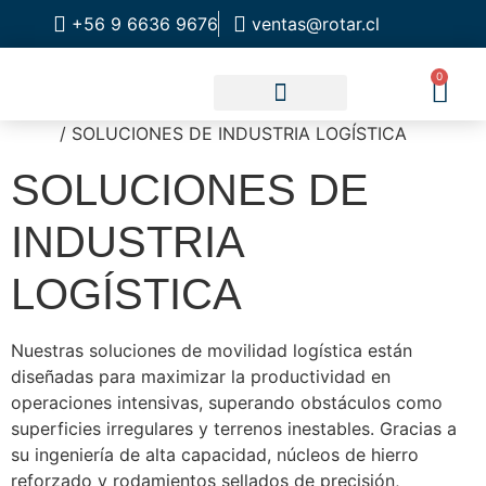
+56 9 6636 9676
ventas@rotar.cl
0
Inicio
/ SOLUCIONES DE INDUSTRIA LOGÍSTICA
CATALOGO DE PRODUCTOS
SOLUCIONES INDUSTRIALES
NUESTRA TIENDA FÍSICA
SOLUCIONES DE
INDUSTRIA
LOGÍSTICA
Nuestras soluciones de movilidad logística están
diseñadas para maximizar la productividad en
operaciones intensivas, superando obstáculos como
superficies irregulares y terrenos inestables. Gracias a
su ingeniería de alta capacidad, núcleos de hierro
reforzado y rodamientos sellados de precisión,