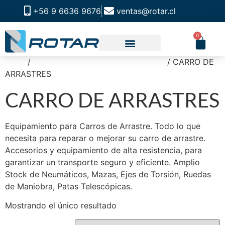
+56 9 6636 9676
ventas@rotar.cl
0
Inicio
/
RUEDAS OUTDOOR Y VELOCIDAD
/ CARRO DE
CATALOGO DE PRODUCTOS
SOLUCIONES INDUSTRIALES
NUESTRA TIENDA FÍSICA
ARRASTRES
CARRO DE ARRASTRES
Equipamiento para Carros de Arrastre. Todo lo que
necesita para reparar o mejorar su carro de arrastre.
Accesorios y equipamiento de alta resistencia, para
garantizar un transporte seguro y eficiente. Amplio
Stock de Neumáticos, Mazas, Ejes de Torsión, Ruedas
de Maniobra, Patas Telescópicas.
Mostrando el único resultado