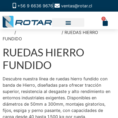
+56 9 6636 9676
ventas@rotar.cl
0
Inicio
/
RUEDAS INDUSTRIAL
/ RUEDAS HIERRO
FUNDIDO
RUEDAS HIERRO
FUNDIDO
Descubre nuestra línea de ruedas hierro fundido con
banda de Hierro, diseñadas para ofrecer tracción
superior, resistencia al desgaste y alto rendimiento en
entornos industriales exigentes. Disponibles en
diámetros de 50mm a 300mm, montajes giratorios,
fijos, espiga y perno pasante, con capacidades de
carga desde 40 hasta 1.500 kg por rueda.