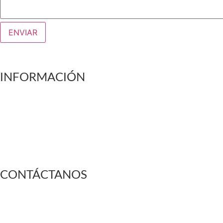
ENVIAR
Linkedin
Facebook-square
Instagram
Whatsapp
INFORMACIÓN
NOSOTROS
TÉRMINOS Y CONDICIONES
CONDICIONES GENERALES Y GARANTÍAS
POLÍTICAS DE PRIVACIDAD
CONTACTO
CONOCE NUESTRA TIENDA FISICA
CONTÁCTANOS
+56 9 6636 9676
+56 9 4254 2774
ventas@rotar.cl