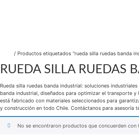
GABINETES Y LOCKERS
TRANSPALETAS Y ELEVADORES
Catalogo de Productos
Soluciones Industriales
Nuestra Tienda Física
Contacto
$
0
0
Cart
Inicio
/ Productos etiquetados “rueda silla ruedas banda ind
RUEDA SILLA RUEDAS 
Rueda silla ruedas banda industrial: soluciones industrial
banda industrial, diseñados para optimizar el transporte y
está fabricado con materiales seleccionados para garantiza
y construcción en todo Chile. Contáctanos para asesoría t
No se encontraron productos que concuerden con l