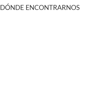
DÓNDE ENCONTRARNOS
Vargas Fontecilla 4550, Quinta Normal, Santiago de C