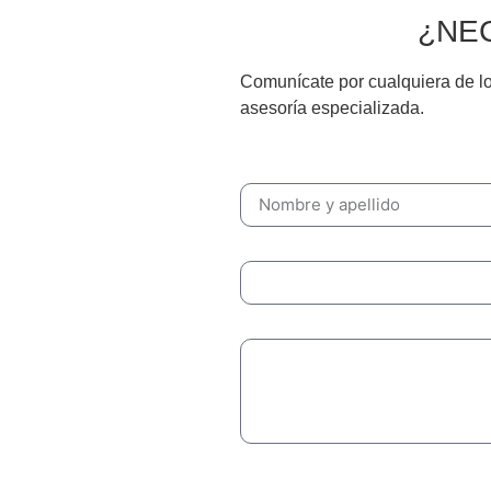
NOS
¿NE
tiago de Chile.
Comunícate por cualquiera de lo
asesoría especializada.
Nombre y Apellido
Correo electrónico
Mensaje
ENVIAR