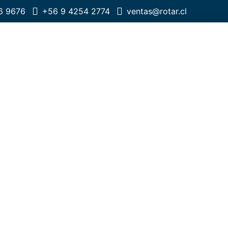
6 9676
+56 9 4254 2774
ventas@rotar.cl