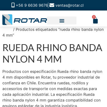
+56 9 6636 9676
ventas@rotar.cl
0
Inicio
/ Productos etiquetados “rueda rhino banda nylon
CATALOGO DE PRODUCTOS
SOLUCIONES INDUSTRIALES
NUESTRA TIENDA FÍSICA
4 mm”
RUEDA RHINO BANDA
NYLON 4 MM
Productos con especificación Rueda rhino banda nylon
4 mm disponibles en Rotar, tu proveedor industrial de
confianza en Chile. Encuentra ruedas, rodillos y
accesorios de transporte con medidas exactas para
cada aplicación industrial. La especificación Rueda
rhino banda nylon 4 mm garantiza compatibilidad con
equipos estándar de la industria logística,