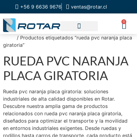
+56 9 6636 9676
ventas@rotar.cl
0
Inicio
/ Productos etiquetados “rueda pvc naranja placa
CATALOGO DE PRODUCTOS
SOLUCIONES INDUSTRIALES
NUESTRA TIENDA FÍSICA
giratoria”
RUEDA PVC NARANJA
PLACA GIRATORIA
Rueda pvc naranja placa giratoria: soluciones
industriales de alta calidad disponibles en Rotar.
Descubre nuestra amplia gama de productos
relacionados con rueda pvc naranja placa giratoria,
diseñados para optimizar el transporte y la movilidad
en entornos industriales exigentes. Desde ruedas y
rodillos hasta carros de transporte, cada producto está