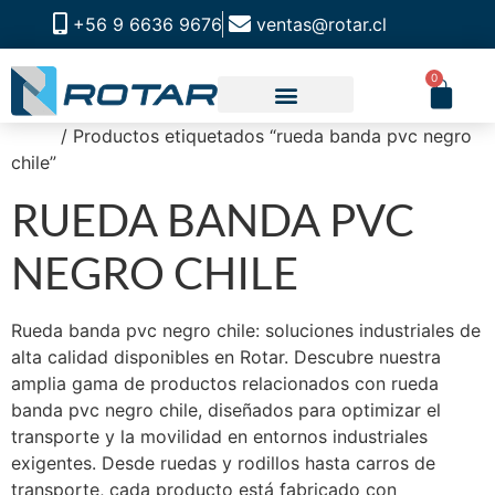
+56 9 6636 9676
ventas@rotar.cl
0
Inicio
/ Productos etiquetados “rueda banda pvc negro
CATALOGO DE PRODUCTOS
SOLUCIONES INDUSTRIALES
NUESTRA TIENDA FÍSICA
chile”
RUEDA BANDA PVC
NEGRO CHILE
Rueda banda pvc negro chile: soluciones industriales de
alta calidad disponibles en Rotar. Descubre nuestra
amplia gama de productos relacionados con rueda
banda pvc negro chile, diseñados para optimizar el
transporte y la movilidad en entornos industriales
exigentes. Desde ruedas y rodillos hasta carros de
transporte, cada producto está fabricado con