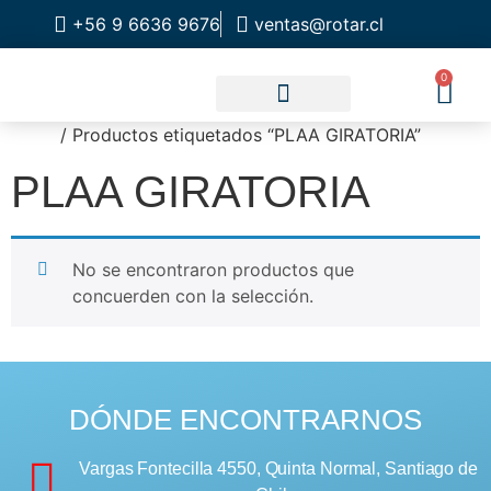
+56 9 6636 9676
ventas@rotar.cl
0
Inicio
/ Productos etiquetados “PLAA GIRATORIA”
CATALOGO DE PRODUCTOS
SOLUCIONES INDUSTRIALES
NUESTRA TIENDA FÍSICA
PLAA GIRATORIA
No se encontraron productos que
concuerden con la selección.
DÓNDE ENCONTRARNOS
Vargas Fontecilla 4550, Quinta Normal, Santiago de