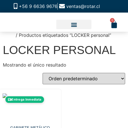
+56 9 6636 9676
ventas@rotar.cl
0
Inicio
/ Productos etiquetados “LOCKER personal”
CATALOGO DE PRODUCTOS
SOLUCIONES INDUSTRIALES
NUESTRA TIENDA FÍSICA
LOCKER PERSONAL
Mostrando el único resultado
Entrega Inmediata
GABINETE METÁLICO