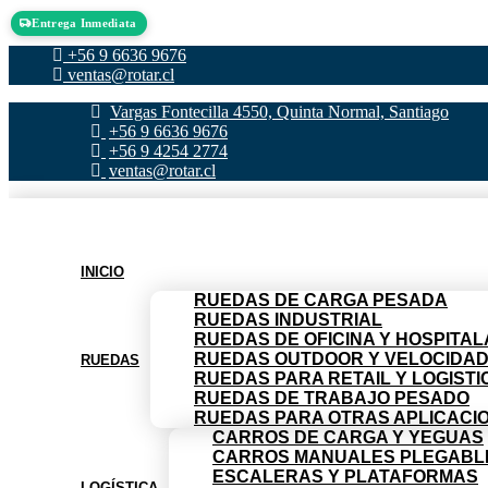
Ir al contenido
Entrega Inmediata
+56 9 6636 9676
ventas@rotar.cl
Vargas Fontecilla 4550, Quinta Normal, Santiago
+56 9 6636 9676
+56 9 4254 2774
ventas@rotar.cl
INICIO
RUEDAS DE CARGA PESADA
RUEDAS INDUSTRIAL
RUEDAS DE OFICINA Y HOSPITAL
RUEDAS OUTDOOR Y VELOCIDA
RUEDAS
RUEDAS PARA RETAIL Y LOGISTI
RUEDAS DE TRABAJO PESADO
RUEDAS PARA OTRAS APLICACI
CARROS DE CARGA Y YEGUAS
CARROS MANUALES PLEGABL
ESCALERAS Y PLATAFORMAS
LOGÍSTICA