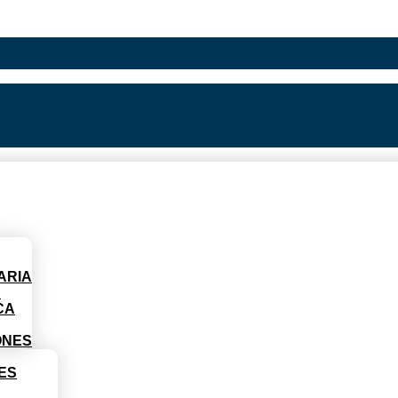
ARIA
D
CA
ONES
ES