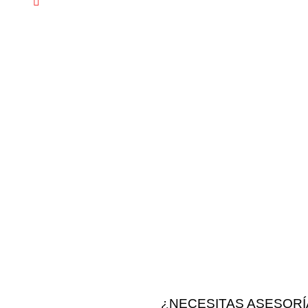
Vargas Fontecilla 4550, Quinta Normal, Santiago de Ch
¿NECESITAS ASESORÍ